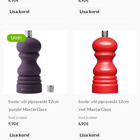
6,90
€
6,90
€
Lisa korvi
Lisa korvi
UUS!
Soola- või pipraveski 12cm
Soola- või pipraveski 12cm
‘purple’ MasterClass
‘red’ MasterClass
Sool ja pipar
Sool ja pipar
9,90
€
6,90
€
Lisa korvi
Lisa korvi