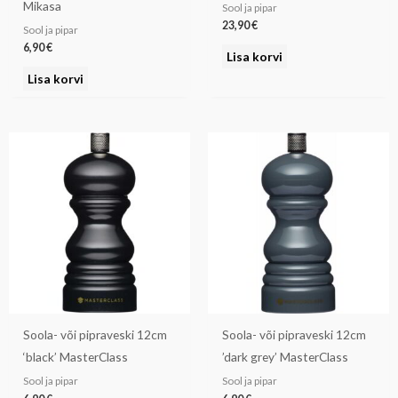
Mikasa
Sool ja pipar
23,90
€
Sool ja pipar
6,90
€
Lisa korvi
Lisa korvi
Soola- või pipraveski 12cm
Soola- või pipraveski 12cm
‘black’ MasterClass
’dark grey’ MasterClass
Sool ja pipar
Sool ja pipar