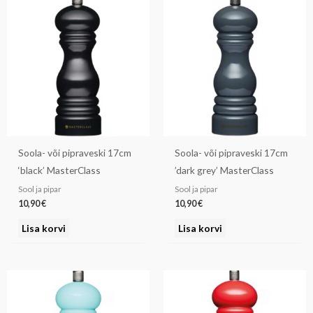
Soola- või pipraveski 17cm
Soola- või pipraveski 17cm
‘black’ MasterClass
’dark grey’ MasterClass
Sool ja pipar
Sool ja pipar
10,90
€
10,90
€
Lisa korvi
Lisa korvi