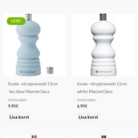
UUS!
Soola- või pipraveski 12cm
Soola- või pipraveski 12cm
‘sky blue’ MasterClass
white’ MasterClass
Sool ja pipar
Sool ja pipar
9,90
€
6,90
€
Lisa korvi
Lisa korvi