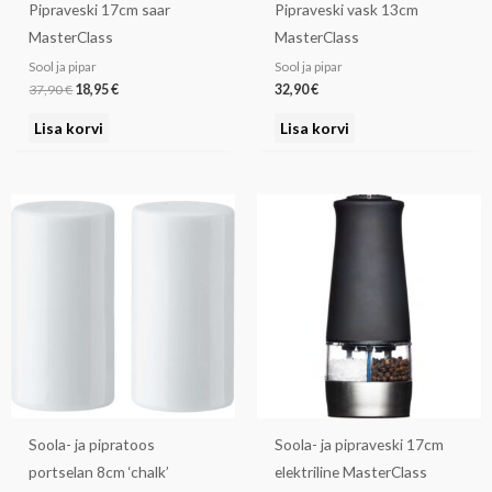
Pipraveski 17cm saar
Pipraveski vask 13cm
MasterClass
MasterClass
Sool ja pipar
Sool ja pipar
37,90
€
18,95
€
32,90
€
Lisa korvi
Lisa korvi
Soola- ja pipratoos
Soola- ja pipraveski 17cm
portselan 8cm ‘chalk’
elektriline MasterClass