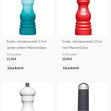
Soola- või pipraveski 17cm
Soola- või pipraveski 17cm
‘green ombre’ MasterClass
‘red’ MasterClass
Sool ja pipar
Sool ja pipar
11,90
€
10,90
€
Lisa korvi
Lisa korvi