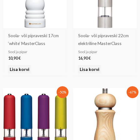
Soola- või pipraveski 17cm
Soola- või pipraveski 22cm
‘white’ MasterClass
elektriline MasterClass
Sool ja pipar
Sool ja pipar
10,90
€
16,90
€
Lisa korvi
Lisa korvi
Algne
Praegune
Algne
Praegune
-50%
-67%
hind
hind
hind
hind
oli:
on:
oli:
on:
14,90 €.
7,45 €.
37,90 €.
12,53 €.