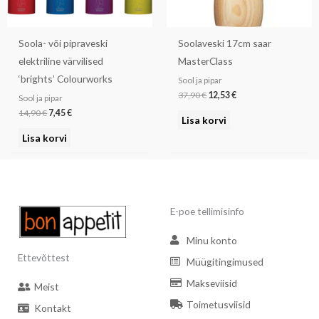
Soola- või pipraveski
Soolaveski 17cm saar
elektriline värvilised
MasterClass
‘brights’ Colourworks
Sool ja pipar
37,90
€
12,53
€
Sool ja pipar
14,90
€
7,45
€
Lisa korvi
Lisa korvi
E-poe tellimisinfo
Minu konto
Ettevõttest
Müügitingimused
Makseviisid
Meist
Toimetusviisid
Kontakt