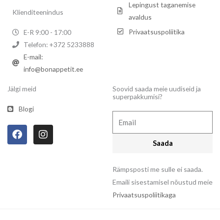
Lepingust taganemise
Klienditeenindus
avaldus
Privaatsuspoliitika
E-R 9:00 - 17:00
Telefon: +372 5233888
E-mail:
info@bonappetit.ee
Jälgi meid
Soovid saada meie uudiseid ja
superpakkumisi?
Blogi
Email
F
I
a
n
Saada
c
s
e
t
b
a
Rämpsposti me sulle ei saada.
o
g
Emaili sisestamisel nõustud meie
o
r
Privaatsuspoliitikaga
k
a
m