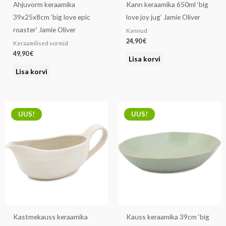
Ahjuvorm keraamika
Kann keraamika 650ml ‘big
39x25x8cm ‘big love epic
love joy jug’ Jamie Oliver
roaster’ Jamie Oliver
Kannud
24,90
€
Keraamilised vormid
49,90
€
Lisa korvi
Lisa korvi
UUS!
UUS!
Kastmekauss keraamika
Kauss keraamika 39cm ‘big