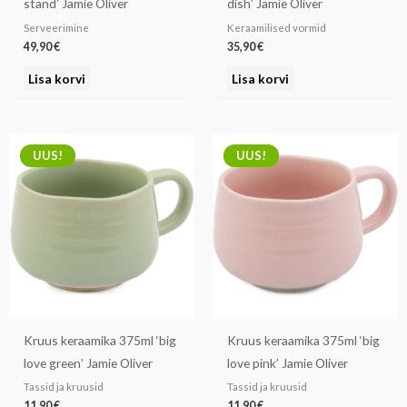
stand’ Jamie Oliver
dish’ Jamie Oliver
Serveerimine
Keraamilised vormid
49,90
€
35,90
€
Lisa korvi
Lisa korvi
UUS!
UUS!
Kruus keraamika 375ml ‘big
Kruus keraamika 375ml ‘big
love green’ Jamie Oliver
love pink’ Jamie Oliver
Tassid ja kruusid
Tassid ja kruusid
11,90
€
11,90
€