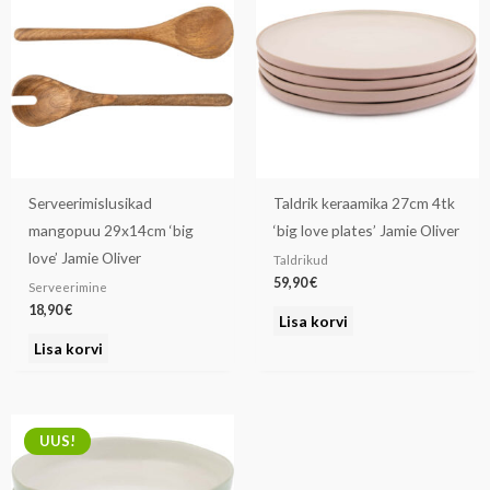
Serveerimislusikad
Taldrik keraamika 27cm 4tk
mangopuu 29x14cm ‘big
‘big love plates’ Jamie Oliver
love’ Jamie Oliver
Taldrikud
59,90
€
Serveerimine
18,90
€
Lisa korvi
Lisa korvi
UUS!