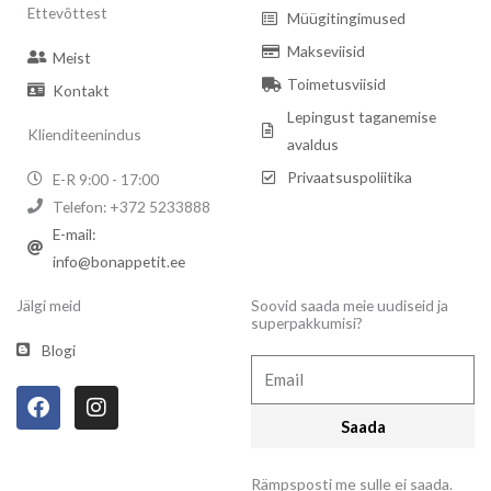
Ettevõttest
Müügitingimused
Makseviisid
Meist
Toimetusviisid
Kontakt
Lepingust taganemise
Klienditeenindus
avaldus
Privaatsuspoliitika
E-R 9:00 - 17:00
Telefon: +372 5233888
E-mail:
info@bonappetit.ee
Jälgi meid
Soovid saada meie uudiseid ja
superpakkumisi?
Blogi
Email
F
I
a
n
Saada
c
s
e
t
b
a
Rämpsposti me sulle ei saada.