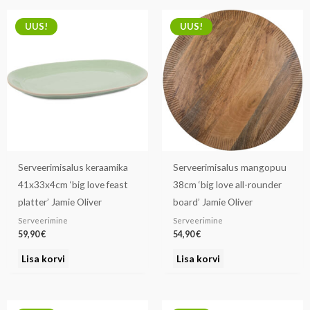
UUS!
UUS!
Serveerimisalus keraamika
Serveerimisalus mangopuu
41x33x4cm ‘big love feast
38cm ‘big love all-rounder
platter’ Jamie Oliver
board’ Jamie Oliver
Serveerimine
Serveerimine
59,90
€
54,90
€
Lisa korvi
Lisa korvi