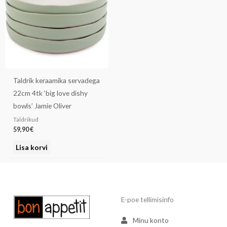
Taldrik keraamika servadega
22cm 4tk ‘big love dishy
bowls’ Jamie Oliver
Taldrikud
59,90
€
Lisa korvi
E-poe tellimisinfo
Minu konto