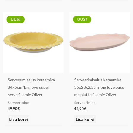
UUS!
UUS!
Serveerimisalus keraamika
Serveerimisalus keraamika
34x5cm ‘big love super
35x20x2,5cm ‘big love pass
server’ Jamie Oliver
me platter’ Jamie Oliver
Serveerimine
Serveerimine
49,90
€
42,90
€
Lisa korvi
Lisa korvi