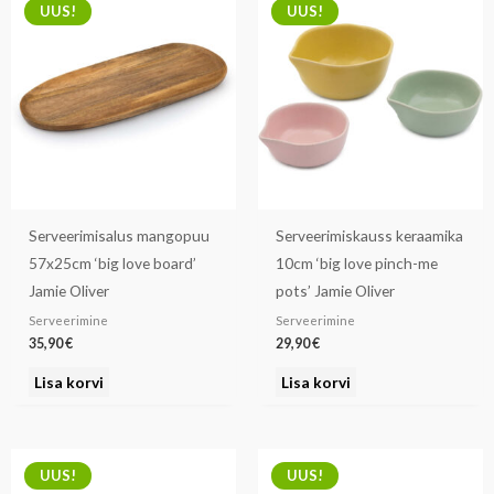
UUS!
UUS!
Serveerimisalus mangopuu
Serveerimiskauss keraamika
57x25cm ‘big love board’
10cm ‘big love pinch-me
Jamie Oliver
pots’ Jamie Oliver
Serveerimine
Serveerimine
35,90
€
29,90
€
Lisa korvi
Lisa korvi
UUS!
UUS!