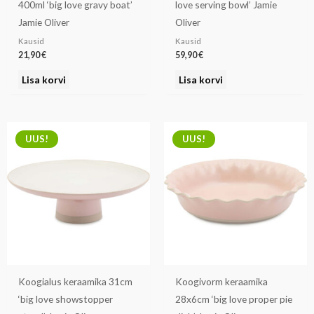
400ml ‘big love gravy boat’
love serving bowl’ Jamie
Jamie Oliver
Oliver
Kausid
Kausid
21,90
€
59,90
€
Lisa korvi
Lisa korvi
UUS!
UUS!
Koogialus keraamika 31cm
Koogivorm keraamika
‘big love showstopper
28x6cm ‘big love proper pie