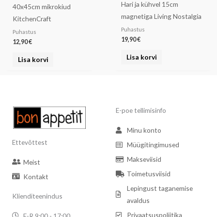
Hari ja kühvel 15cm
40x45cm mikrokiud
magnetiga Living Nostalgia
KitchenCraft
Puhastus
Puhastus
19,90
€
12,90
€
Lisa korvi
Lisa korvi
E-poe tellimisinfo
Minu konto
Ettevõttest
Müügitingimused
Makseviisid
Meist
Toimetusviisid
Kontakt
Lepingust taganemise
Klienditeenindus
avaldus
Privaatsuspoliitika
E-R 9:00 - 17:00