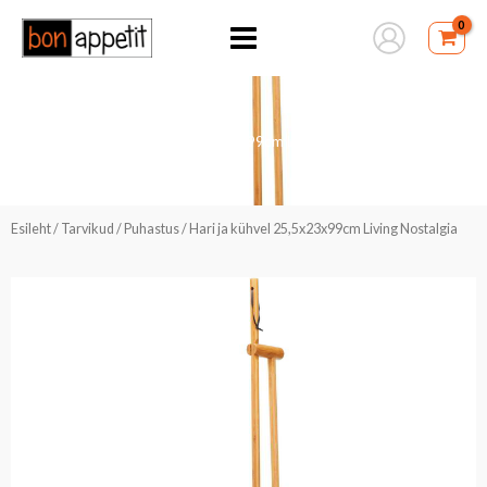
Skip
to
content
Hari ja kühvel 25,5x23x99cm Living Nostalgia
Esileht
/
Tarvikud
/
Puhastus
/ Hari ja kühvel 25,5x23x99cm Living Nostalgia