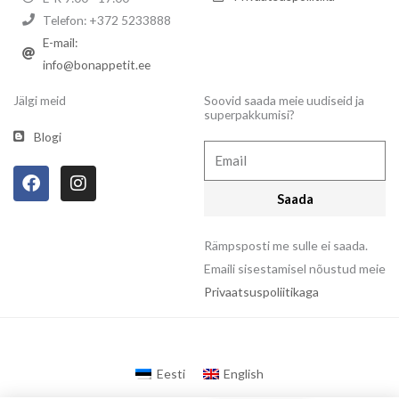
Telefon: +372 5233888
E-mail:
info@bonappetit.ee
Jälgi meid
Soovid saada meie uudiseid ja
superpakkumisi?
Blogi
Email
F
I
a
n
Saada
c
s
e
t
b
a
Rämpsposti me sulle ei saada.
o
g
Emaili sisestamisel nõustud meie
o
r
Privaatsuspoliitikaga
k
a
m
Eesti
English