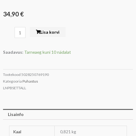
34,90
€
Hari
Lisa korvi
ja
kühvel
Saadavus:
Tarneaeg kuni 10 nädalat
25,5x23x99cm
Living
Nostalgia
Tootekood
5028250769190
kogus
Kategooria
Puhastus
LNPBSETTALL
Lisainfo
Kaal
0,821 kg