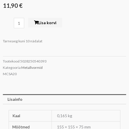
11,90
€
Koogivorm
Lisa korvi
anodeeritud
15,5x7,5cm
Tarneaeg kuni 10 nädalat
hõbedane
poolkera
MasterClass
Tootekood
5028250540393
kogus
Kategooria
Metallvormid
MCSA20
Lisainfo
Kaal
0,165 kg
Mõõtmed
155 × 155 × 75 mm