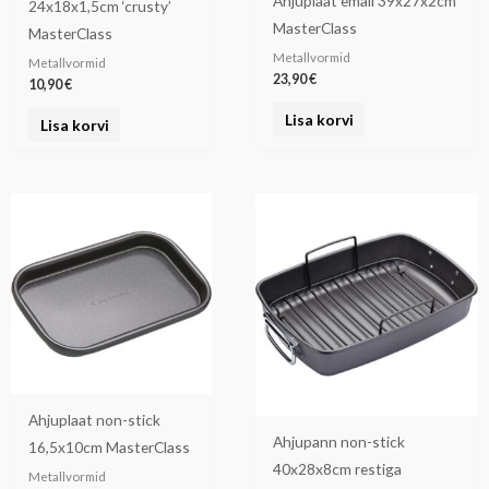
Ahjuplaat email 39x27x2cm
24x18x1,5cm ‘crusty’
MasterClass
MasterClass
Metallvormid
Metallvormid
23,90
€
10,90
€
Lisa korvi
Lisa korvi
Ahjuplaat non-stick
Ahjupann non-stick
16,5x10cm MasterClass
40x28x8cm restiga
Metallvormid