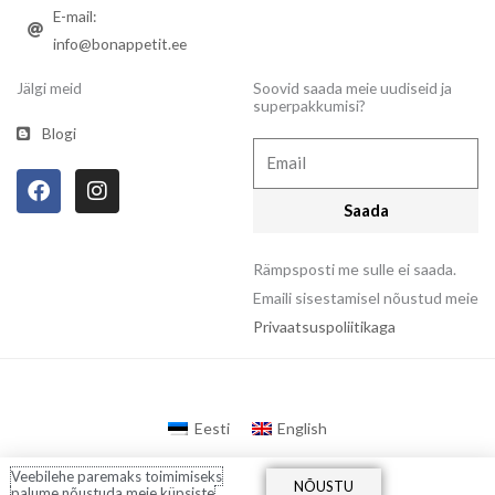
E-mail:
info@bonappetit.ee
Jälgi meid
Soovid saada meie uudiseid ja
superpakkumisi?
Blogi
Email
F
I
a
n
Saada
c
s
e
t
b
a
Rämpsposti me sulle ei saada.
o
g
Emaili sisestamisel nõustud meie
o
r
Privaatsuspoliitikaga
k
a
m
Eesti
English
Veebilehe paremaks toimimiseks
NÕUSTU
palume nõustuda meie küpsiste