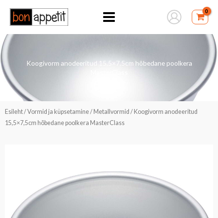
Skip
to
content
Koogivorm anodeeritud 15,5×7,5cm hõbedane poolkera
MasterClass
Esileht
/
Vormid ja küpsetamine
/
Metallvormid
/ Koogivorm anodeeritud
15,5×7,5cm hõbedane poolkera MasterClass