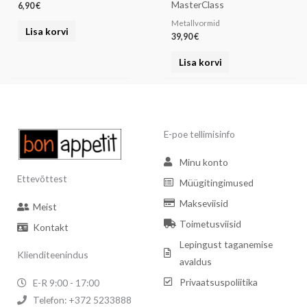
MasterClass
6,90
€
Metallvormid
Lisa korvi
39,90
€
Lisa korvi
E-poe tellimisinfo
Minu konto
Ettevõttest
Müügitingimused
Makseviisid
Meist
Toimetusviisid
Kontakt
Lepingust taganemise
Klienditeenindus
avaldus
Privaatsuspoliitika
E-R 9:00 - 17:00
Telefon: +372 5233888