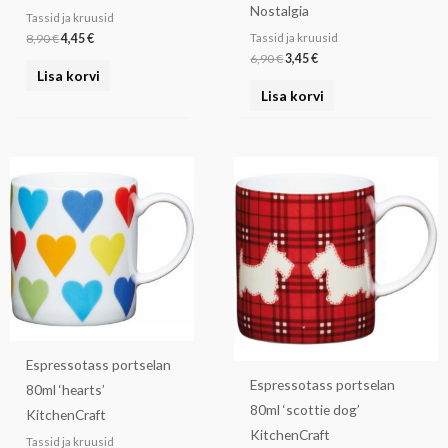
Nostalgia
Tassid ja kruusid
8,90
€
4,45
€
Tassid ja kruusid
6,90
€
3,45
€
Lisa korvi
Lisa korvi
Espressotass portselan
Espressotass portselan
80ml ‘hearts’
80ml ‘scottie dog’
KitchenCraft
KitchenCraft
Tassid ja kruusid