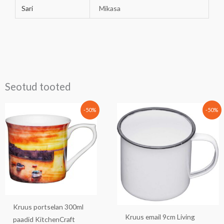
Sari
Mikasa
Seotud tooted
Algne
Praegune
Algne
Praegune
-50%
-50%
hind
hind
hind
hind
oli:
on:
oli:
on:
8,90 €.
4,45 €.
6,90 €.
3,45 €.
Kruus portselan 300ml
Kruus email 9cm Living
paadid KitchenCraft