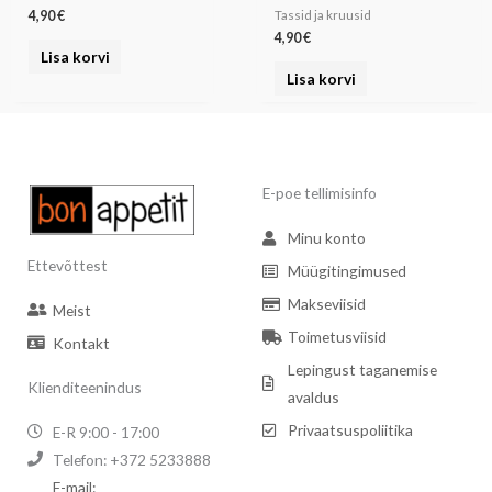
4,90
€
Tassid ja kruusid
4,90
€
Lisa korvi
Lisa korvi
E-poe tellimisinfo
Minu konto
Ettevõttest
Müügitingimused
Makseviisid
Meist
Toimetusviisid
Kontakt
Lepingust taganemise
Klienditeenindus
avaldus
Privaatsuspoliitika
E-R 9:00 - 17:00
Telefon: +372 5233888
E-mail: