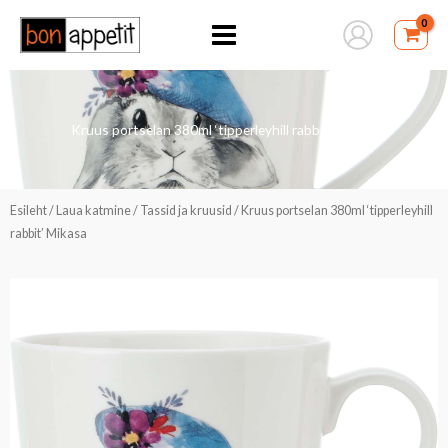
Skip
to
content
Kruus portselan 380ml ‘tipperleyhill rabbit’ Mikasa
Esileht
/
Laua katmine
/
Tassid ja kruusid
/ Kruus portselan 380ml ‘tipperleyhill
rabbit’ Mikasa