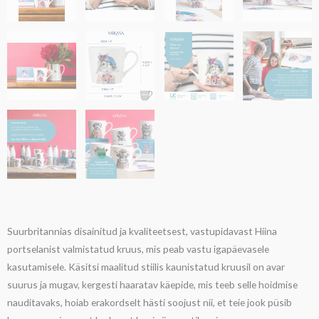
Suurbritannias disainitud ja kvaliteetsest, vastupidavast Hiina
portselanist valmistatud kruus, mis peab vastu igapäevasele
kasutamisele. Käsitsi maalitud stiilis kaunistatud kruusil on avar
suurus ja mugav, kergesti haaratav käepide, mis teeb selle hoidmise
nauditavaks, hoiab erakordselt hästi soojust nii, et teie jook püsib