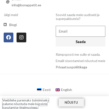
info@bonappetit.ee
Jälgi meid
Soovid saada meie uudiseid ja
superpakkumisi?
Blogi
Email
F
I
a
n
Saada
c
s
e
t
b
a
Rämpsposti me sulle ei saada.
o
g
Emaili sisestamisel nõustud meie
o
r
Privaatsuspoliitikaga
k
a
m
Eesti
English
Veebilehe paremaks toimimiseks
NÕUSTU
palume nõustuda meie küpsiste
kasutamise tingimustega.