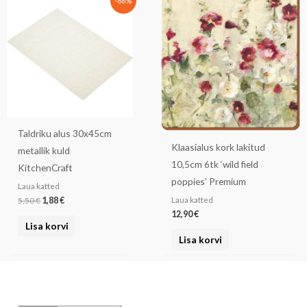
-66%
hind
hind
oli:
on:
5,50 €.
1,88 €.
Taldriku alus 30x45cm
Klaasialus kork lakitud
metallik kuld
10,5cm 6tk ‘wild field
KitchenCraft
poppies’ Premium
Laua katted
5,50
€
1,88
€
Laua katted
12,90
€
Lisa korvi
Lisa korvi