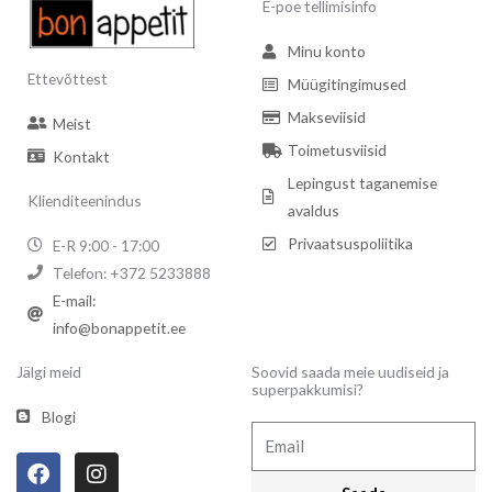
E-poe tellimisinfo
Minu konto
Ettevõttest
Müügitingimused
Makseviisid
Meist
Toimetusviisid
Kontakt
Lepingust taganemise
Klienditeenindus
avaldus
Privaatsuspoliitika
E-R 9:00 - 17:00
Telefon: +372 5233888
E-mail:
info@bonappetit.ee
Jälgi meid
Soovid saada meie uudiseid ja
superpakkumisi?
Blogi
Email
F
I
a
n