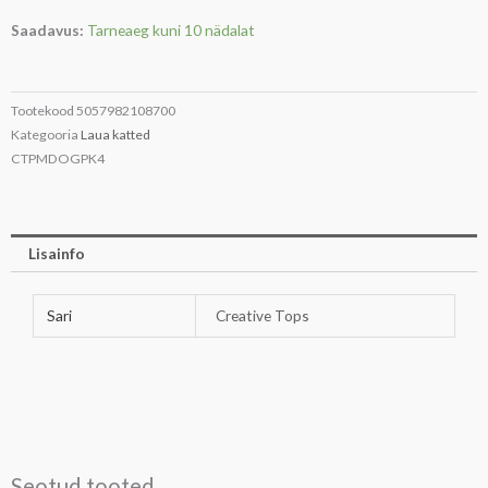
kork
Saadavus:
Tarneaeg kuni 10 nädalat
lakitud
30x23cm
4tk
Tootekood
5057982108700
'dog'
Kategooria
Laua katted
Creative
CTPMDOGPK4
Tops
kogus
Lisainfo
Sari
Creative Tops
Seotud tooted