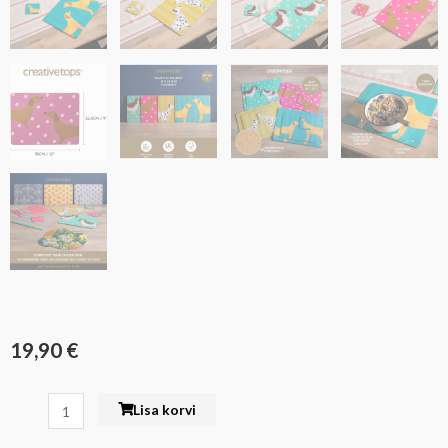
19,90
€
Taldriku
Lisa korvi
alus