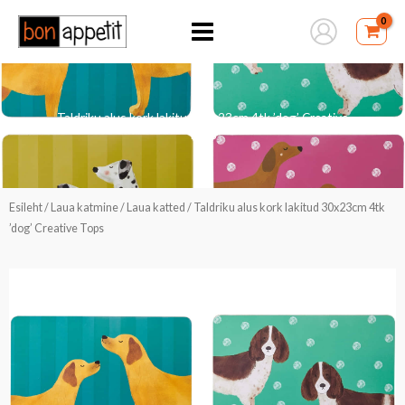
Skip
to
content
Taldriku alus kork lakitud 30x23cm 4tk ’dog’ Creative
Tops
Esileht
/
Laua katmine
/
Laua katted
/ Taldriku alus kork lakitud 30x23cm 4tk
’dog’ Creative Tops