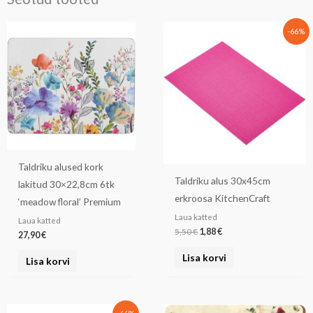
Algne
Praegune
-66%
hind
hind
oli:
on:
5,50 €.
1,88 €.
Taldriku alused kork
Taldriku alus 30x45cm
lakitud 30×22,8cm 6tk
erkroosa KitchenCraft
‘meadow floral’ Premium
Laua katted
Laua katted
5,50
€
1,88
€
27,90
€
Lisa korvi
Lisa korvi
Algne
Praegune